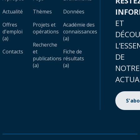
RESTE
INFO
Actualité
Thèmes
Données
ET
Offres
Projets et
Académie des
d'emploi
opérations
connaissances
DÉCOU
(a)
(a)
L’ESSE
Recherche
Contacts
et
Fiche de
DE
publications
résultats
(a)
(a)
NOTRE
ACTUA
S'ab