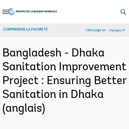
Skip
to
Main
COMPRENDRE LA PAUVRETÉ
Cette page en :
Français
Navigation
Bangladesh - Dhaka
Sanitation Improvement
Project : Ensuring Better
Sanitation in Dhaka
(anglais)