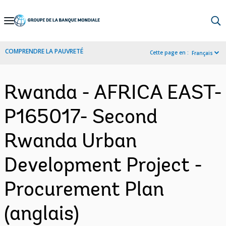
Skip
to
Main
COMPRENDRE LA PAUVRETÉ
Cette page en :
Français
Navigation
Rwanda - AFRICA EAST-
P165017- Second
Rwanda Urban
Development Project -
Procurement Plan
(anglais)