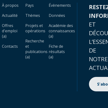
À propos
Pays
Évènements
RESTE
INFO
Actualité
Thèmes
Données
ET
Offres
Projets et
Académie des
d'emploi
opérations
connaissances
DÉCOU
(a)
(a)
L’ESSE
Recherche
Contacts
et
Fiche de
DE
publications
résultats
(a)
(a)
NOTRE
ACTUA
S'ab