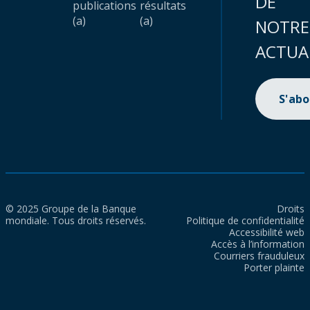
DE
publications
résultats
(a)
(a)
NOTRE
ACTUA
S'ab
© 2025 Groupe de la Banque
Droits
mondiale. Tous droits réservés.
Politique de confidentialité
Accessibilité web
Accès à l’information
Courriers frauduleux
Porter plainte