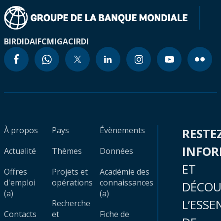
BIRD
IDA
IFC
MIGA
CIRDI
À propos
Pays
Évènements
RESTE
INFO
Actualité
Thèmes
Données
ET
Offres
Projets et
Académie des
d'emploi
opérations
connaissances
DÉCOU
(a)
(a)
L’ESSE
Recherche
Contacts
et
Fiche de