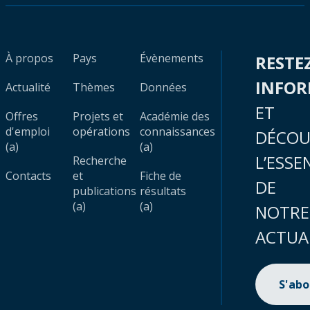
À propos
Pays
Évènements
RESTE
INFO
Actualité
Thèmes
Données
ET
Offres
Projets et
Académie des
d'emploi
opérations
connaissances
DÉCOU
(a)
(a)
L’ESSE
Recherche
Contacts
et
Fiche de
DE
publications
résultats
(a)
(a)
NOTRE
ACTUA
S'ab