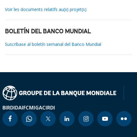
Voir les documents relatifs au(x) projet(s)
BOLETÍN DEL BANCO MUNDIAL
Suscríbase al boletín semanal del Banco Mundial
BIRD
IDA
IFC
MIGA
CIRDI