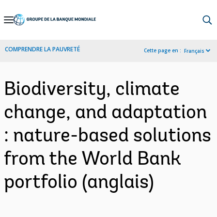
Skip
to
Main
COMPRENDRE LA PAUVRETÉ
Cette page en :
Français
Navigation
Biodiversity, climate
change, and adaptation
: nature-based solutions
from the World Bank
portfolio (anglais)