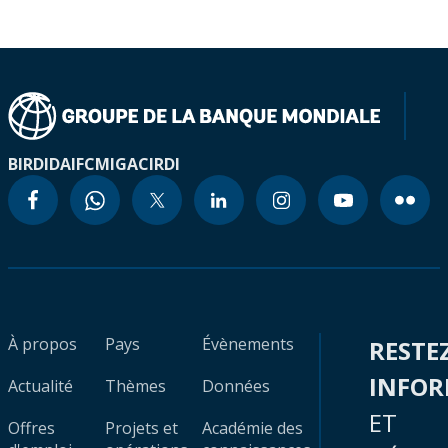
BIRD
IDA
IFC
MIGA
CIRDI
À propos
Pays
Évènements
RESTE
INFO
Actualité
Thèmes
Données
ET
Offres
Projets et
Académie des