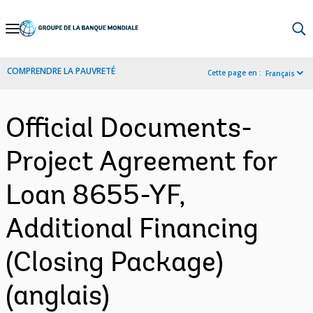
Skip
to
Main
COMPRENDRE LA PAUVRETÉ
Cette page en :
Français
Navigation
Official Documents-
Project Agreement for
Loan 8655-YF,
Additional Financing
(Closing Package)
(anglais)