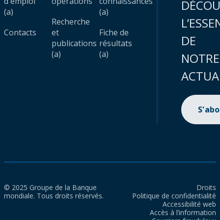
d'emploi
opérations
connaissances
DÉCOU
(a)
(a)
L’ESSE
Recherche
Contacts
et
Fiche de
DE
publications
résultats
(a)
(a)
NOTRE
ACTUA
S'ab
© 2025 Groupe de la Banque
Droits
mondiale. Tous droits réservés.
Politique de confidentialité
Accessibilité web
Accès à l’information