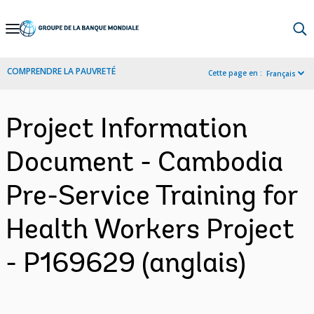
Skip
to
Main
COMPRENDRE LA PAUVRETÉ
Cette page en :
Français
Navigation
Project Information
Document - Cambodia
Pre-Service Training for
Health Workers Project
- P169629 (anglais)