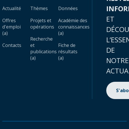
INFO
Actualité
Thèmes
Données
ET
Offres
Projets et
Académie des
d'emploi
opérations
connaissances
DÉCOU
(a)
(a)
L’ESSE
Recherche
Contacts
et
Fiche de
DE
publications
résultats
(a)
(a)
NOTRE
ACTUA
S'ab