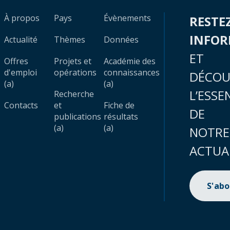
À propos
Pays
Évènements
RESTE
INFO
Actualité
Thèmes
Données
ET
Offres
Projets et
Académie des
d'emploi
opérations
connaissances
DÉCOU
(a)
(a)
L’ESSE
Recherche
Contacts
et
Fiche de
DE
publications
résultats
(a)
(a)
NOTRE
ACTUA
S'ab