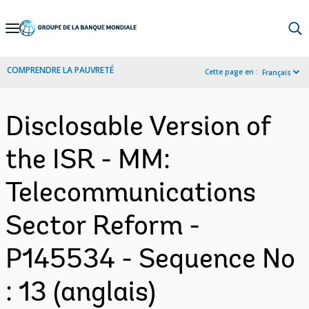
Skip
to
Main
COMPRENDRE LA PAUVRETÉ
Cette page en :
Français
Navigation
Disclosable Version of
the ISR - MM:
Telecommunications
Sector Reform -
P145534 - Sequence No
: 13 (anglais)