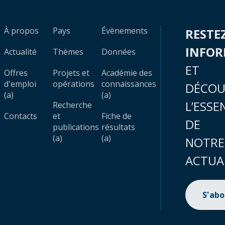
À propos
Pays
Évènements
RESTE
INFO
Actualité
Thèmes
Données
ET
Offres
Projets et
Académie des
d'emploi
opérations
connaissances
DÉCOU
(a)
(a)
L’ESSE
Recherche
Contacts
et
Fiche de
DE
publications
résultats
(a)
(a)
NOTRE
ACTUA
S'ab