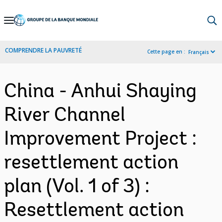
Skip
to
Main
COMPRENDRE LA PAUVRETÉ
Cette page en :
Français
Navigation
China - Anhui Shaying
River Channel
Improvement Project :
resettlement action
plan (Vol. 1 of 3) :
Resettlement action