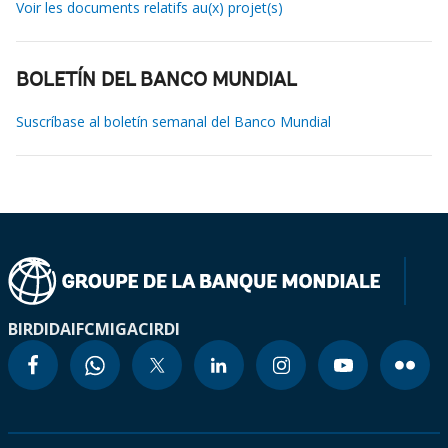
Voir les documents relatifs au(x) projet(s)
BOLETÍN DEL BANCO MUNDIAL
Suscríbase al boletín semanal del Banco Mundial
BIRD
IDA
IFC
MIGA
CIRDI