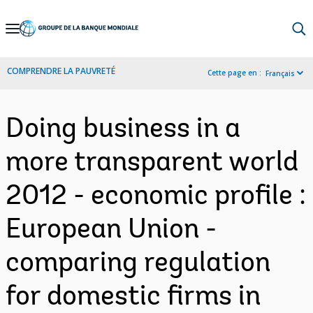
Skip
to
Main
COMPRENDRE LA PAUVRETÉ
Cette page en :
Français
Navigation
Doing business in a
more transparent world
2012 - economic profile :
European Union -
comparing regulation
for domestic firms in