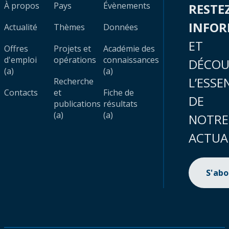
À propos
Pays
Évènements
RESTE
INFO
Actualité
Thèmes
Données
ET
Offres
Projets et
Académie des
d'emploi
opérations
connaissances
DÉCOU
(a)
(a)
L’ESSE
Recherche
Contacts
et
Fiche de
DE
publications
résultats
(a)
(a)
NOTRE
ACTUA
S'ab