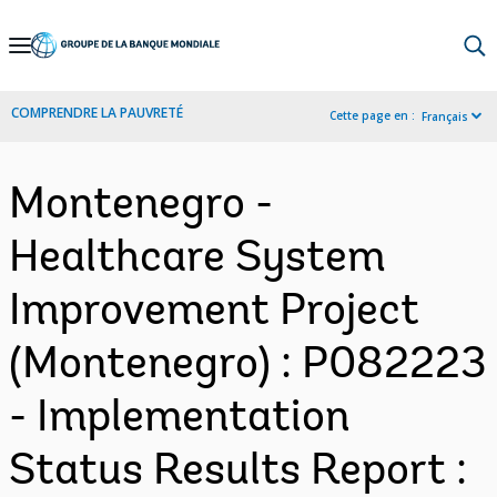
Skip
to
Main
COMPRENDRE LA PAUVRETÉ
Cette page en :
Français
Navigation
Montenegro -
Healthcare System
Improvement Project
(Montenegro) : P082223
- Implementation
Status Results Report :