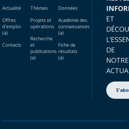
INFO
Actualité
Thèmes
Données
ET
Offres
Projets et
Académie des
d'emploi
opérations
connaissances
DÉCOU
(a)
(a)
L’ESSE
Recherche
Contacts
et
Fiche de
DE
publications
résultats
(a)
(a)
NOTRE
ACTUA
S'ab