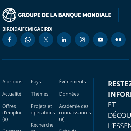
BIRD
IDA
IFC
MIGA
CIRDI
À propos
Pays
Évènements
RESTE
INFO
Actualité
Thèmes
Données
ET
Offres
Projets et
Académie des
d'emploi
opérations
connaissances
DÉCOU
(a)
(a)
L’ESSE
Recherche