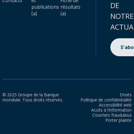
Contacts
et
Fiche de
DE
publications
résultats
(a)
(a)
NOTRE
ACTUA
S'ab
© 2025 Groupe de la Banque
Droits
mondiale. Tous droits réservés.
Politique de confidentialité
Accessibilité web
Accès à l’information
Courriers frauduleux
Porter plainte