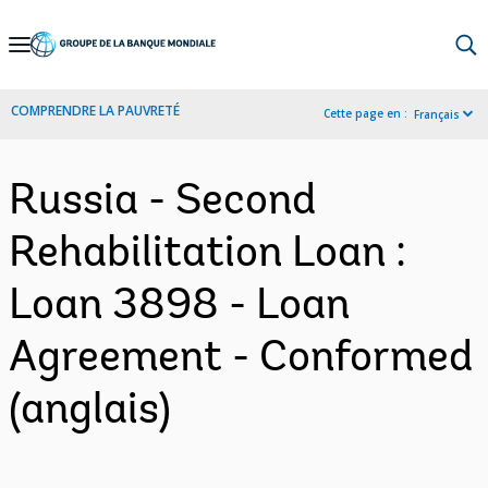
Skip
to
Main
COMPRENDRE LA PAUVRETÉ
Cette page en :
Français
Navigation
Russia - Second
Rehabilitation Loan :
Loan 3898 - Loan
Agreement - Conformed
(anglais)