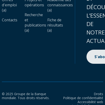
d'emploi
opérations
connaissances
DÉCOU
(a)
(a)
L’ESSE
Recherche
Contacts
et
Fiche de
DE
publications
résultats
(a)
(a)
NOTRE
ACTUA
S'ab
© 2025 Groupe de la Banque
Droits
mondiale. Tous droits réservés.
Politique de confidentialité
Accessibilité web