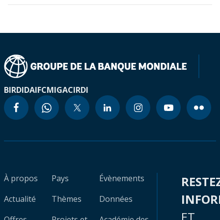
BIRD
IDA
IFC
MIGA
CIRDI
À propos
Pays
Évènements
RESTE
INFO
Actualité
Thèmes
Données
ET
Offres
Projets et
Académie des