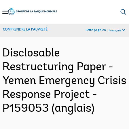
Skip
to
Main
COMPRENDRE LA PAUVRETÉ
Cette page en :
Français
Navigation
Disclosable
Restructuring Paper -
Yemen Emergency Crisis
Response Project -
P159053 (anglais)