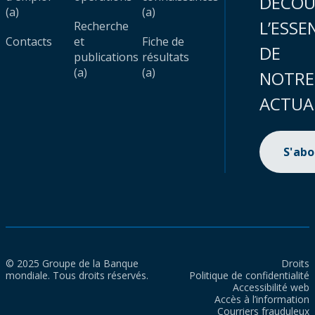
DÉCOU
(a)
(a)
L’ESSE
Recherche
Contacts
et
Fiche de
DE
publications
résultats
(a)
(a)
NOTRE
ACTUA
S'ab
© 2025 Groupe de la Banque
Droits
mondiale. Tous droits réservés.
Politique de confidentialité
Accessibilité web
Accès à l’information
Courriers frauduleux