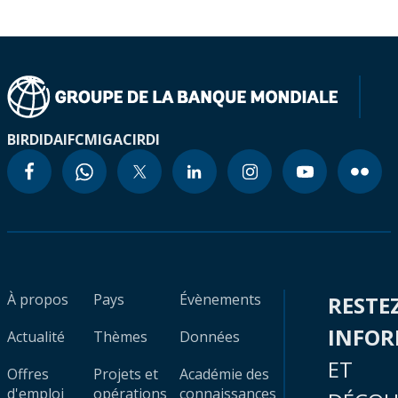
BIRD
IDA
IFC
MIGA
CIRDI
À propos
Pays
Évènements
RESTE
INFO
Actualité
Thèmes
Données
ET
Offres
Projets et
Académie des
d'emploi
opérations
connaissances