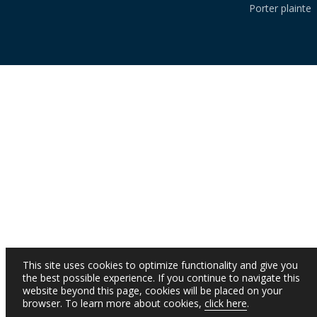
Porter plainte
This site uses cookies to optimize functionality and give you
the best possible experience. If you continue to navigate this
website beyond this page, cookies will be placed on your
browser. To learn more about cookies,
click here
.