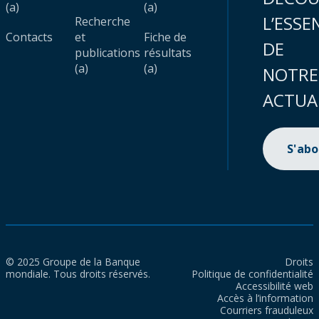
(a)
(a)
L’ESSE
Recherche
Contacts
et
Fiche de
DE
publications
résultats
(a)
(a)
NOTRE
ACTUA
S'ab
© 2025 Groupe de la Banque
Droits
mondiale. Tous droits réservés.
Politique de confidentialité
Accessibilité web
Accès à l’information
Courriers frauduleux