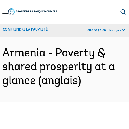
Skip
to
Main
COMPRENDRE LA PAUVRETÉ
Cette page en :
Français
Navigation
Armenia - Poverty &
shared prosperity at a
glance (anglais)