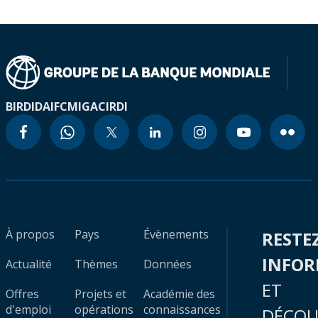
BIRD
IDA
IFC
MIGA
CIRDI
À propos
Pays
Évènements
RESTE
INFO
Actualité
Thèmes
Données
ET
Offres
Projets et
Académie des
d'emploi
opérations
connaissances
DÉCOU