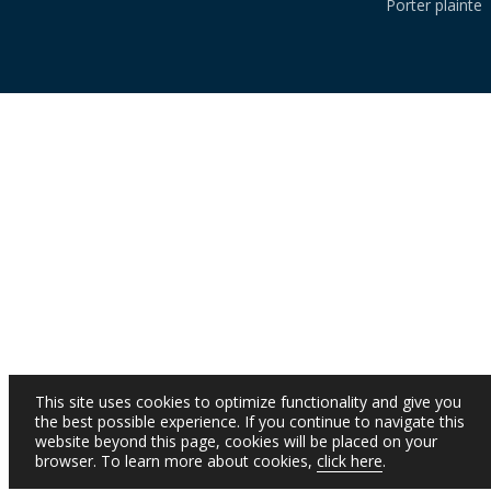
Porter plainte
This site uses cookies to optimize functionality and give you
the best possible experience. If you continue to navigate this
website beyond this page, cookies will be placed on your
browser. To learn more about cookies,
click here
.