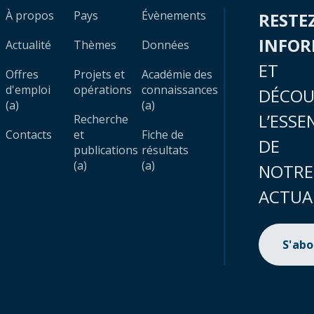
À propos
Pays
Évènements
RESTE
INFO
Actualité
Thèmes
Données
ET
Offres
Projets et
Académie des
d'emploi
opérations
connaissances
DÉCOU
(a)
(a)
L’ESSE
Recherche
Contacts
et
Fiche de
DE
publications
résultats
(a)
(a)
NOTRE
ACTUA
S'ab