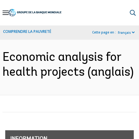
Skip
to
Main
COMPRENDRE LA PAUVRETÉ
Cette page en :
Français
Navigation
Economic analysis for
health projects (anglais)