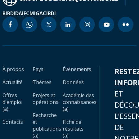
BIRD
IDA
IFC
MIGA
CIRDI
À propos
Pays
Évènements
RESTE
INFO
Actualité
Thèmes
Données
ET
Offres
Projets et
Académie des
d'emploi
opérations
connaissances
DÉCOU
(a)
(a)
L’ESSE
Recherche
Contacts
et
Fiche de
DE
publications
résultats
(a)
(a)
NOTRE