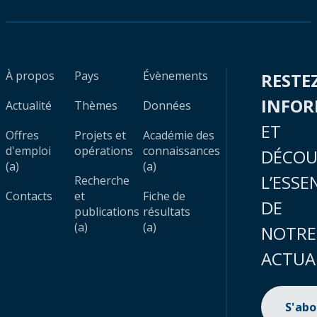
À propos
Pays
Évènements
RESTE
INFO
Actualité
Thèmes
Données
ET
Offres
Projets et
Académie des
d'emploi
opérations
connaissances
DÉCOU
(a)
(a)
L’ESSE
Recherche
Contacts
et
Fiche de
DE
publications
résultats
(a)
(a)
NOTRE
ACTUA
S'ab