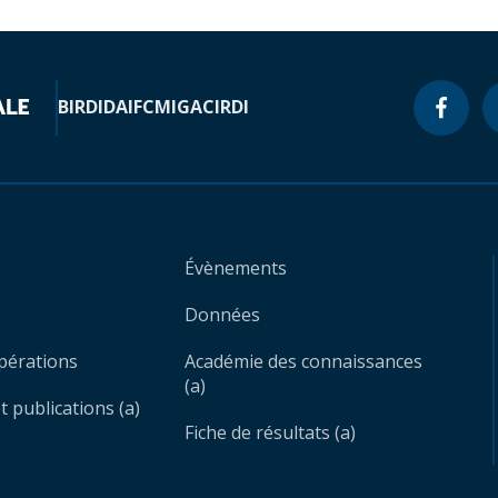
BIRD
IDA
IFC
MIGA
CIRDI
Évènements
Données
opérations
Académie des connaissances
(a)
 publications (a)
Fiche de résultats (a)