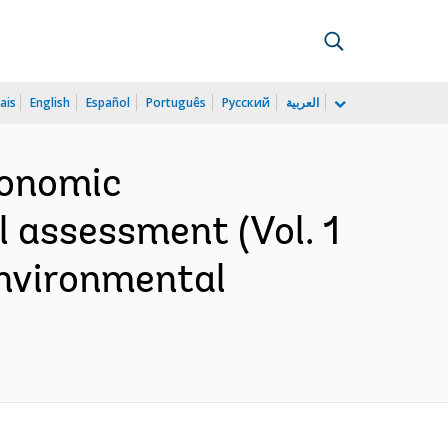
ais
English
Español
Português
Русский
العربية
conomic
 assessment (Vol. 1
nvironmental