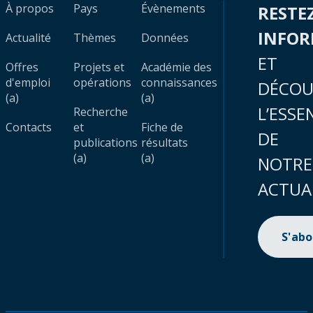
À propos
Pays
Évènements
RESTE
INFO
Actualité
Thèmes
Données
ET
Offres
Projets et
Académie des
d'emploi
opérations
connaissances
DÉCOU
(a)
(a)
L’ESSE
Recherche
Contacts
et
Fiche de
DE
publications
résultats
(a)
(a)
NOTRE
ACTUA
S'ab