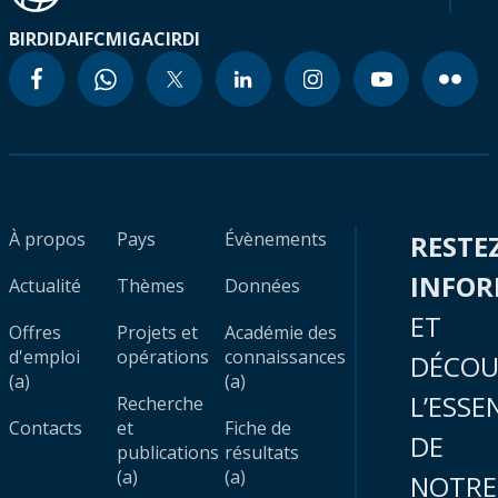
BIRD
IDA
IFC
MIGA
CIRDI
À propos
Pays
Évènements
RESTE
INFO
Actualité
Thèmes
Données
ET
Offres
Projets et
Académie des
d'emploi
opérations
connaissances
DÉCOU
(a)
(a)
L’ESSE
Recherche
Contacts
et
Fiche de
DE
publications
résultats
(a)
(a)
NOTRE