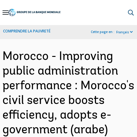
Skip
to
Main
COMPRENDRE LA PAUVRETÉ
Cette page en :
Français
Navigation
Morocco - Improving
public administration
performance : Morocco's
civil service boosts
efficiency, adopts e-
government (arabe)