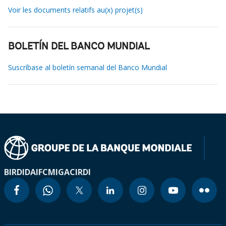
Voir les documents relatifs au(x) projet(s)
BOLETÍN DEL BANCO MUNDIAL
Suscríbase al boletín semanal del Banco Mundial
BIRD
IDA
IFC
MIGA
CIRDI