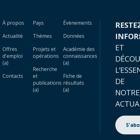
À propos
Pays
Évènements
RESTE
INFO
Actualité
Thèmes
Données
ET
Offres
Projets et
Académie des
d'emploi
opérations
connaissances
DÉCOU
(a)
(a)
L’ESSE
Recherche
Contacts
et
Fiche de
DE
publications
résultats
(a)
(a)
NOTRE
ACTUA
S'ab