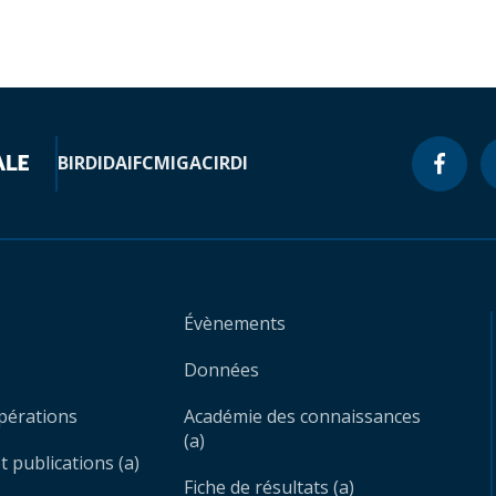
BIRD
IDA
IFC
MIGA
CIRDI
Évènements
Données
opérations
Académie des connaissances
(a)
 publications (a)
Fiche de résultats (a)