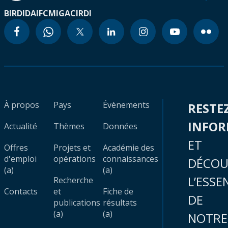
BIRD
IDA
IFC
MIGA
CIRDI
À propos
Pays
Évènements
RESTE
INFO
Actualité
Thèmes
Données
ET
Offres
Projets et
Académie des
d'emploi
opérations
connaissances
DÉCOU
(a)
(a)
L’ESSE
Recherche
Contacts
et
Fiche de
DE
publications
résultats
(a)
(a)
NOTRE