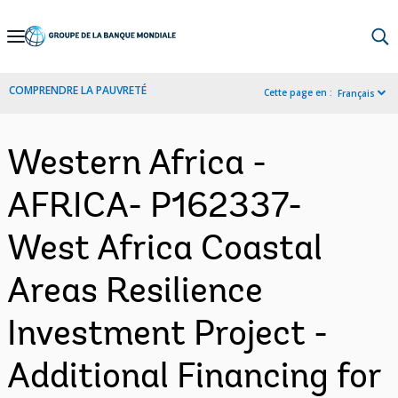
Skip
to
Main
COMPRENDRE LA PAUVRETÉ
Cette page en :
Français
Navigation
Western Africa -
AFRICA- P162337-
West Africa Coastal
Areas Resilience
Investment Project -
Additional Financing for