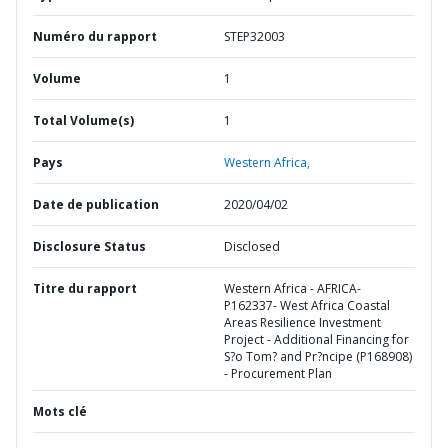
Numéro du rapport
STEP32003
Volume
1
Total Volume(s)
1
Pays
Western Africa,
Date de publication
2020/04/02
Disclosure Status
Disclosed
Titre du rapport
Western Africa - AFRICA-
P162337- West Africa Coastal
Areas Resilience Investment
Project - Additional Financing for
S?o Tom? and Pr?ncipe (P168908)
- Procurement Plan
Mots clé