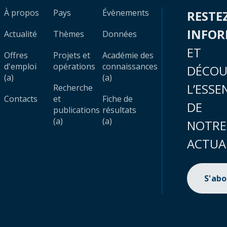
À propos
Pays
Évènements
RESTE
INFO
Actualité
Thèmes
Données
ET
Offres
Projets et
Académie des
d'emploi
opérations
connaissances
DÉCOU
(a)
(a)
L’ESSE
Recherche
Contacts
et
Fiche de
DE
publications
résultats
(a)
(a)
NOTRE
ACTUA
S'ab