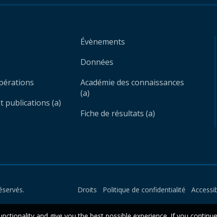
Évènements
Données
opérations
Académie des connaissances
(a)
 publications (a)
Fiche de résultats (a)
éservés.
Droits
Politique de confidentialité
Accessib
unctionality and give you the best possible experience. If you continu