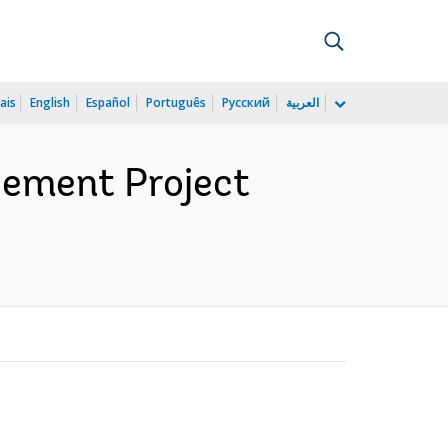
ais
English
Español
Português
Русский
العربية
gement Project