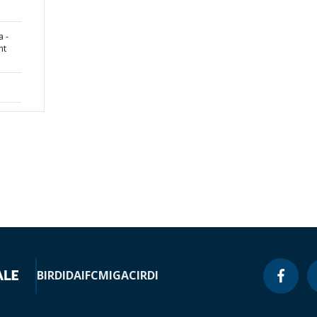
 -
nt
BIRD
IDA
IFC
MIGA
CIRDI