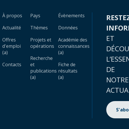
À propos
Pays
Évènements
RESTE
INFO
Actualité
Thèmes
Données
ET
Offres
Projets et
Académie des
d'emploi
opérations
connaissances
DÉCOU
(a)
(a)
L’ESSE
Recherche
Contacts
et
Fiche de
DE
publications
résultats
(a)
(a)
NOTRE
ACTUA
S'ab