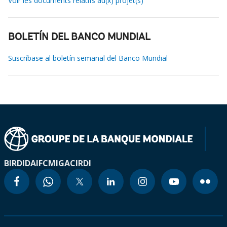
Voir les documents relatifs au(x) projet(s)
BOLETÍN DEL BANCO MUNDIAL
Suscríbase al boletín semanal del Banco Mundial
BIRD
IDA
IFC
MIGA
CIRDI