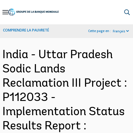
Skip
to
Main
COMPRENDRE LA PAUVRETÉ
Cette page en :
Français
Navigation
India - Uttar Pradesh
Sodic Lands
Reclamation III Project :
P112033 -
Implementation Status
Results Report :