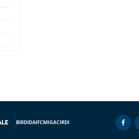
BIRD
IDA
IFC
MIGA
CIRDI