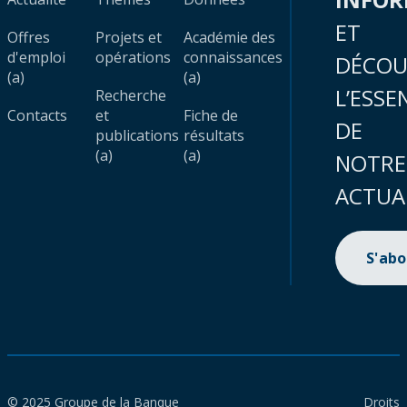
ET
Offres
Projets et
Académie des
d'emploi
opérations
connaissances
DÉCOU
(a)
(a)
L’ESSE
Recherche
Contacts
et
Fiche de
DE
publications
résultats
(a)
(a)
NOTRE
ACTUA
S'ab
© 2025 Groupe de la Banque
Droits