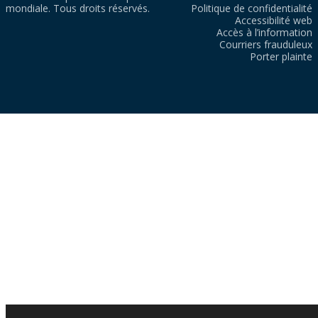
mondiale. Tous droits réservés.
Politique de confidentialité
Accessibilité web
Accès à l’information
Courriers frauduleux
Porter plainte