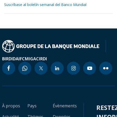
Suscríbase al boletín semanal del Banco Mundial
BIRD
IDA
IFC
MIGA
CIRDI
À propos
Pays
Évènements
RESTE
INFO
Actualité
Thèmes
Données