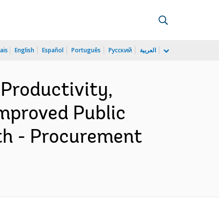
ais
English
Español
Português
Русский
العربية
roductivity,
mproved Public
th - Procurement