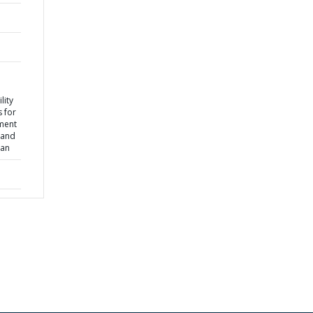
lity
 for
ment
 and
lan