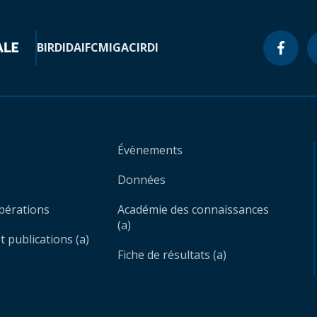
BIRD
IDA
IFC
MIGA
CIRDI
Évènements
Données
opérations
Académie des connaissances
(a)
 publications (a)
Fiche de résultats (a)