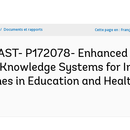
Documents et rapports
Cette page en :
Franç
AST- P172078- Enhanced P
 Knowledge Systems for I
s in Education and Heal