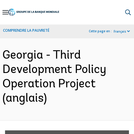
Skip
to
Main
COMPRENDRE LA PAUVRETÉ
Cette page en :
Français
Navigation
Georgia - Third
Development Policy
Operation Project
(anglais)