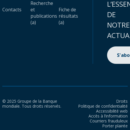
L’ESSE
Recherche
Contacts
et
Fiche de
DE
publications
résultats
(a)
(a)
NOTRE
ACTUA
S'ab
© 2025 Groupe de la Banque
Droits
mondiale. Tous droits réservés.
Politique de confidentialité
Accessibilité web
Accès à l’information
Courriers frauduleux
Porter plainte