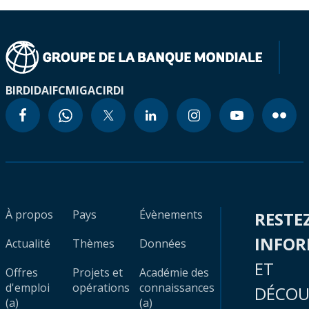
BIRD
IDA
IFC
MIGA
CIRDI
À propos
Pays
Évènements
RESTE
INFO
Actualité
Thèmes
Données
ET
Offres
Projets et
Académie des
d'emploi
opérations
connaissances
DÉCOU
(a)
(a)