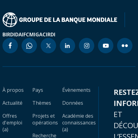
BIRD
IDA
IFC
MIGA
CIRDI
À propos
Pays
Évènements
RESTE
INFO
Actualité
Thèmes
Données
ET
Offres
Projets et
Académie des
d'emploi
opérations
connaissances
DÉCOU
(a)
(a)
L’ESSE
Recherche