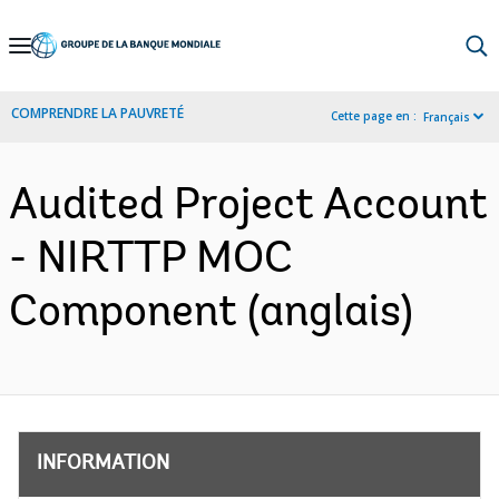
Skip
to
Main
COMPRENDRE LA PAUVRETÉ
Cette page en :
Français
Navigation
Audited Project Account
- NIRTTP MOC
Component (anglais)
INFORMATION