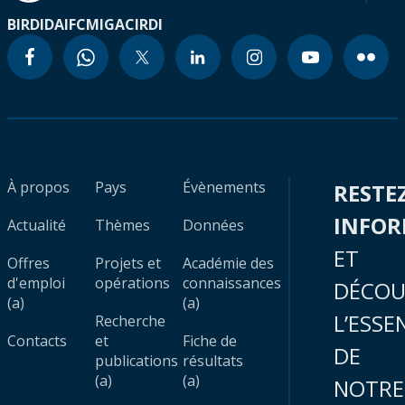
BIRD
IDA
IFC
MIGA
CIRDI
À propos
Pays
Évènements
RESTE
INFO
Actualité
Thèmes
Données
ET
Offres
Projets et
Académie des
d'emploi
opérations
connaissances
DÉCOU
(a)
(a)
L’ESSE
Recherche
Contacts
et
Fiche de
DE
publications
résultats
(a)
(a)
NOTRE