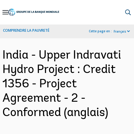
Skip
to
Main
COMPRENDRE LA PAUVRETÉ
Cette page en :
Français
Navigation
India - Upper Indravati
Hydro Project : Credit
1356 - Project
Agreement - 2 -
Conformed (anglais)