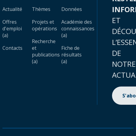
INFO
Actualité
Thèmes
Données
ET
Offres
Projets et
Académie des
d'emploi
opérations
connaissances
DÉCOU
(a)
(a)
L’ESSE
Recherche
Contacts
et
Fiche de
DE
publications
résultats
(a)
(a)
NOTRE
ACTUA
S'ab