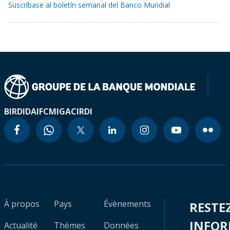
Suscríbase al boletín semanal del Banco Mundial
BIRD
IDA
IFC
MIGA
CIRDI
À propos
Pays
Évènements
RESTE
INFO
Actualité
Thèmes
Données