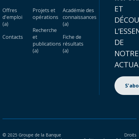
ET
Offres
Projets et
Académie des
d'emploi
opérations
connaissances
DÉCOU
(a)
(a)
L’ESSE
Recherche
Contacts
et
Fiche de
DE
publications
résultats
(a)
(a)
NOTRE
ACTUA
S'ab
© 2025 Groupe de la Banque
Droits