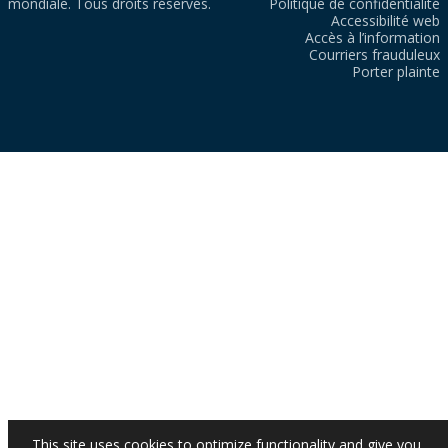
mondiale. Tous droits réservés.
Politique de confidentialité
Accessibilité web
Accès à l’information
Courriers frauduleux
Porter plainte
This site uses cookies to optimize functionality and give you