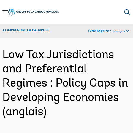
Skip
to
Main
COMPRENDRE LA PAUVRETÉ
Cette page en :
Français
Navigation
Low Tax Jurisdictions
and Preferential
Regimes : Policy Gaps in
Developing Economies
(anglais)