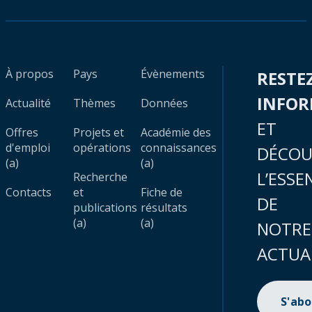
À propos
Pays
Évènements
RESTE
INFO
Actualité
Thèmes
Données
ET
Offres
Projets et
Académie des
d'emploi
opérations
connaissances
DÉCOU
(a)
(a)
L’ESSE
Recherche
Contacts
et
Fiche de
DE
publications
résultats
(a)
(a)
NOTRE
ACTUA
S'ab