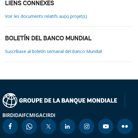
LIENS CONNEXES
Voir les documents relatifs au(x) projet(s)
BOLETÍN DEL BANCO MUNDIAL
Suscríbase al boletín semanal del Banco Mundial
BIRD
IDA
IFC
MIGA
CIRDI