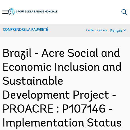
Skip
to
Main
COMPRENDRE LA PAUVRETÉ
Cette page en :
Français
Navigation
Brazil - Acre Social and
Economic Inclusion and
Sustainable
Development Project -
PROACRE : P107146 -
Implementation Status