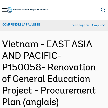
Skip
to
Main
COMPRENDRE LA PAUVRETÉ
Cette page en :
Français
Navigation
Vietnam - EAST ASIA
AND PACIFIC-
P150058- Renovation
of General Education
Project - Procurement
Plan (anglais)