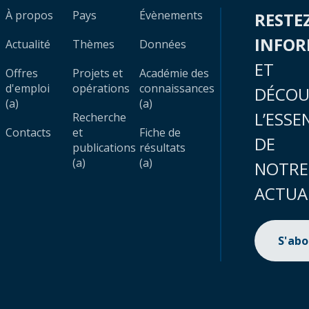
À propos
Pays
Évènements
RESTE
INFO
Actualité
Thèmes
Données
ET
Offres
Projets et
Académie des
d'emploi
opérations
connaissances
DÉCOU
(a)
(a)
L’ESSE
Recherche
Contacts
et
Fiche de
DE
publications
résultats
(a)
(a)
NOTRE
ACTUA
S'ab