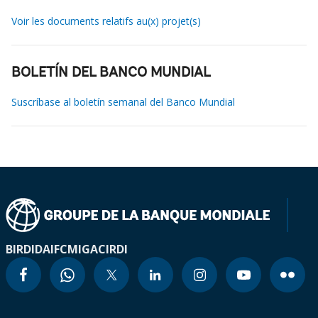
Voir les documents relatifs au(x) projet(s)
BOLETÍN DEL BANCO MUNDIAL
Suscríbase al boletín semanal del Banco Mundial
BIRD
IDA
IFC
MIGA
CIRDI