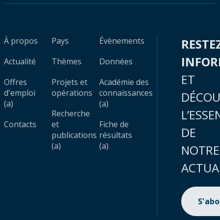
À propos
Pays
Évènements
RESTE
INFO
Actualité
Thèmes
Données
ET
Offres
Projets et
Académie des
d'emploi
opérations
connaissances
DÉCOU
(a)
(a)
L’ESSE
Recherche
Contacts
et
Fiche de
DE
publications
résultats
(a)
(a)
NOTRE
ACTUA
S'ab