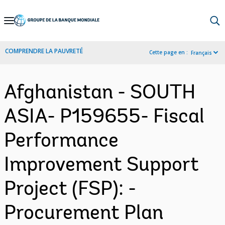
Skip
to
Main
COMPRENDRE LA PAUVRETÉ
Cette page en :
Français
Navigation
Afghanistan - SOUTH
ASIA- P159655- Fiscal
Performance
Improvement Support
Project (FSP): -
Procurement Plan