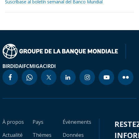
Suscríbase al boletín semanal del Banco Mundial
BIRD
IDA
IFC
MIGA
CIRDI
À propos
Pays
Évènements
RESTE
INFO
Actualité
Thèmes
Données