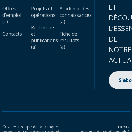
ET
Offres
Projets et
Académie des
d'emploi
opérations
connaissances
DÉCOU
(a)
(a)
L’ESSE
Recherche
Contacts
et
Fiche de
DE
publications
résultats
(a)
(a)
NOTRE
ACTUA
S'ab
© 2025 Groupe de la Banque
Droits
mondiale. Tous droits réservés.
Politique de confidentialité