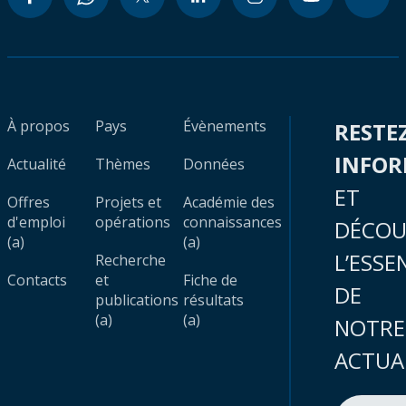
À propos
Pays
Évènements
RESTE
INFO
Actualité
Thèmes
Données
ET
Offres
Projets et
Académie des
d'emploi
opérations
connaissances
DÉCOU
(a)
(a)
L’ESSE
Recherche
Contacts
et
Fiche de
DE
publications
résultats
(a)
(a)
NOTRE
ACTUA