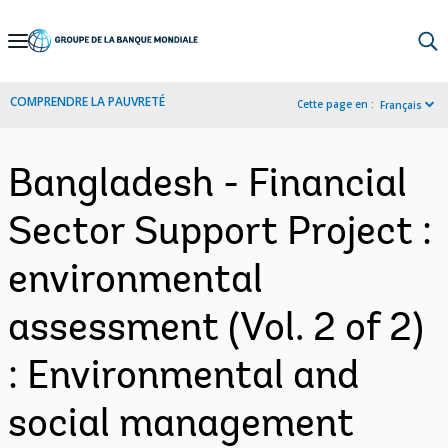
Skip
to
Main
COMPRENDRE LA PAUVRETÉ
Cette page en :
Français
Navigation
Bangladesh - Financial
Sector Support Project :
environmental
assessment (Vol. 2 of 2)
: Environmental and
social management