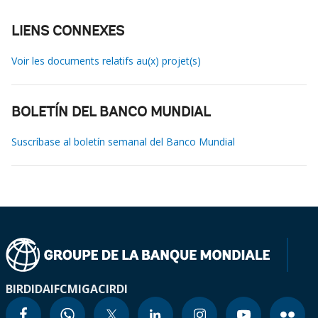
LIENS CONNEXES
Voir les documents relatifs au(x) projet(s)
BOLETÍN DEL BANCO MUNDIAL
Suscríbase al boletín semanal del Banco Mundial
BIRD
IDA
IFC
MIGA
CIRDI