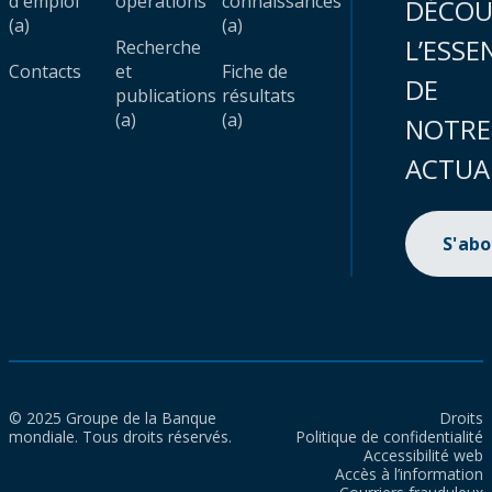
d'emploi
opérations
connaissances
DÉCOU
(a)
(a)
L’ESSE
Recherche
Contacts
et
Fiche de
DE
publications
résultats
(a)
(a)
NOTRE
ACTUA
S'ab
© 2025 Groupe de la Banque
Droits
mondiale. Tous droits réservés.
Politique de confidentialité
Accessibilité web
Accès à l’information