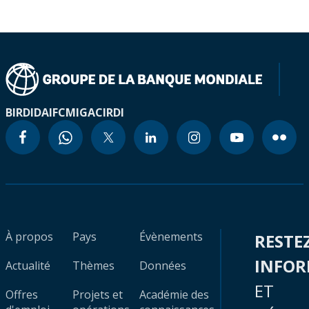
BIRD
IDA
IFC
MIGA
CIRDI
À propos
Pays
Évènements
RESTE
INFO
Actualité
Thèmes
Données
ET
Offres
Projets et
Académie des