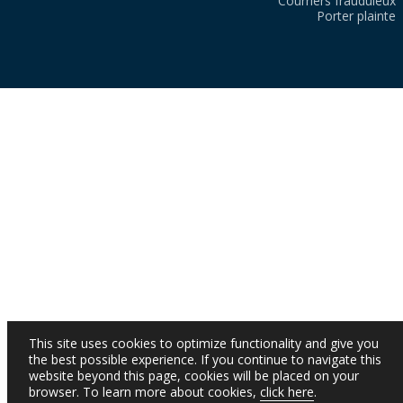
Courriers frauduleux
Porter plainte
This site uses cookies to optimize functionality and give you
the best possible experience. If you continue to navigate this
website beyond this page, cookies will be placed on your
browser. To learn more about cookies,
click here
.