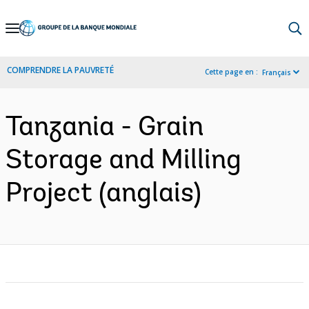
Skip
to
Main
COMPRENDRE LA PAUVRETÉ
Cette page en :
Français
Navigation
Tanzania - Grain
Storage and Milling
Project (anglais)