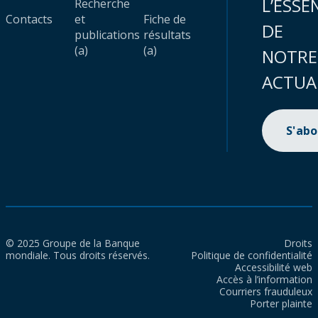
L’ESSE
Recherche
Contacts
et
Fiche de
DE
publications
résultats
(a)
(a)
NOTRE
ACTUA
S'ab
© 2025 Groupe de la Banque
Droits
mondiale. Tous droits réservés.
Politique de confidentialité
Accessibilité web
Accès à l’information
Courriers frauduleux
Porter plainte