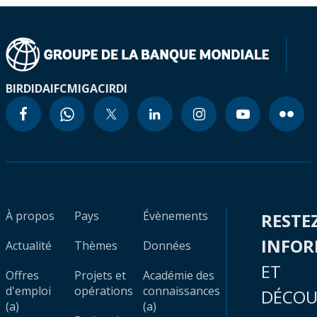
BIRD
IDA
IFC
MIGA
CIRDI
À propos
Pays
Évènements
RESTE
INFO
Actualité
Thèmes
Données
ET
Offres
Projets et
Académie des
d'emploi
opérations
connaissances
DÉCOU
(a)
(a)