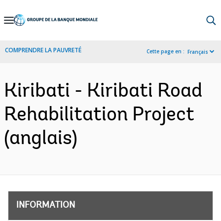
Skip
to
Main
COMPRENDRE LA PAUVRETÉ
Cette page en :
Français
Navigation
Kiribati - Kiribati Road
Rehabilitation Project
(anglais)
INFORMATION