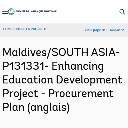
Skip
to
Main
COMPRENDRE LA PAUVRETÉ
Cette page en :
Français
Navigation
Maldives/SOUTH ASIA-
P131331- Enhancing
Education Development
Project - Procurement
Plan (anglais)