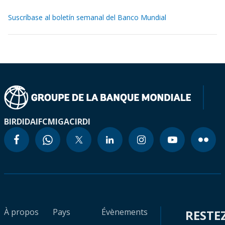
Suscríbase al boletín semanal del Banco Mundial
BIRD
IDA
IFC
MIGA
CIRDI
À propos
Pays
Évènements
RESTE