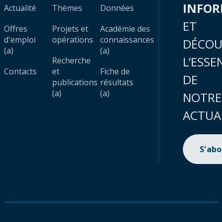
INFO
Actualité
Thèmes
Données
ET
Offres
Projets et
Académie des
d'emploi
opérations
connaissances
DÉCOU
(a)
(a)
L’ESSE
Recherche
Contacts
et
Fiche de
DE
publications
résultats
(a)
(a)
NOTRE
ACTUA
S'ab