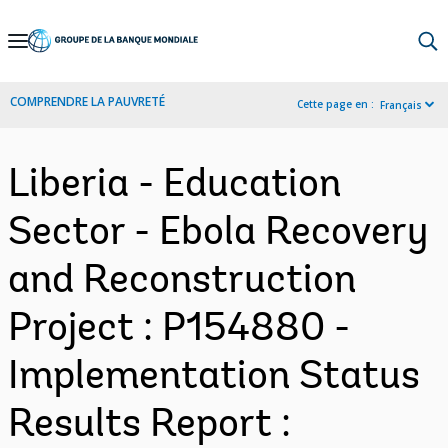
Skip
to
Main
COMPRENDRE LA PAUVRETÉ
Cette page en :
Français
Navigation
Liberia - Education
Sector - Ebola Recovery
and Reconstruction
Project : P154880 -
Implementation Status
Results Report :