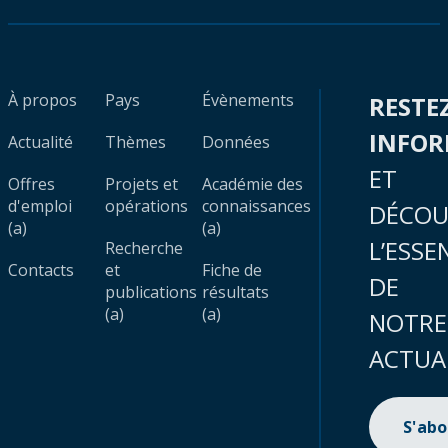
À propos
Pays
Évènements
RESTE
INFO
Actualité
Thèmes
Données
ET
Offres
Projets et
Académie des
d'emploi
opérations
connaissances
DÉCOU
(a)
(a)
L’ESSE
Recherche
Contacts
et
Fiche de
DE
publications
résultats
(a)
(a)
NOTRE
ACTUA
S'ab