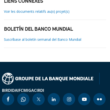
LIENS CONNEXES
Voir les documents relatifs au(x) projet(s)
BOLETÍN DEL BANCO MUNDIAL
Suscríbase al boletín semanal del Banco Mundial
BIRD
IDA
IFC
MIGA
CIRDI