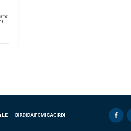
forms
the
BIRD
IDA
IFC
MIGA
CIRDI