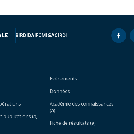
BIRD
IDA
IFC
MIGA
CIRDI
Évènements
Données
opérations
Académie des connaissances
(a)
 publications (a)
Fiche de résultats (a)