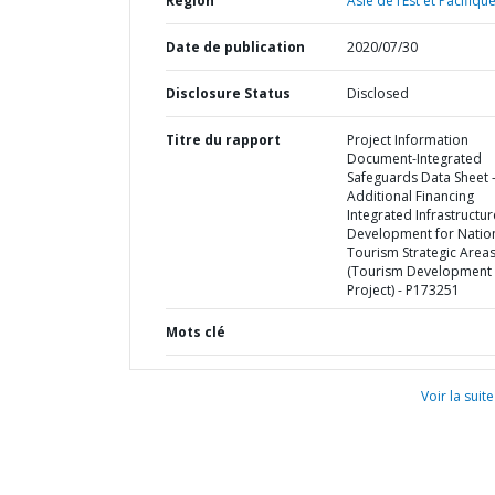
Région
Asie de l’Est et Pacifique
Date de publication
2020/07/30
Disclosure Status
Disclosed
Titre du rapport
Project Information
Document-Integrated
Safeguards Data Sheet 
Additional Financing
Integrated Infrastructur
Development for Natio
Tourism Strategic Area
(Tourism Development
Project) - P173251
Mots clé
Voir la suite