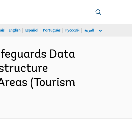
ais
English
Español
Português
Русский
العربية
afeguards Data
astructure
Areas (Tourism