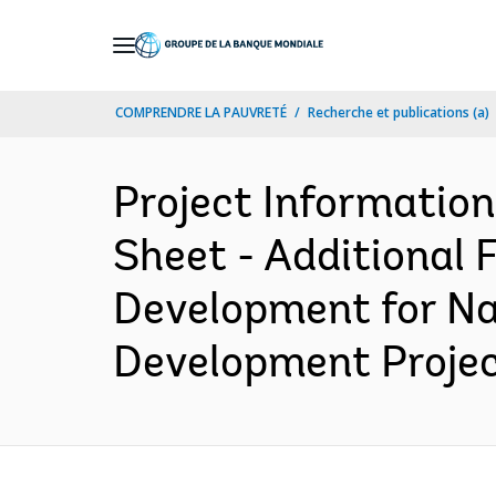
Skip
to
Main
COMPRENDRE LA PAUVRETÉ
Recherche et publications (a)
Navigation
Project Informatio
Sheet - Additional 
Development for Na
Development Project