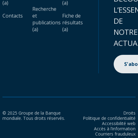
(a)
(a)
L’ESSE
Recherche
Contacts
et
Fiche de
DE
publications
résultats
(a)
(a)
NOTRE
ACTUA
S'ab
© 2025 Groupe de la Banque
Droits
mondiale. Tous droits réservés.
Politique de confidentialité
Accessibilité web
Accès à l’information
Courriers frauduleux