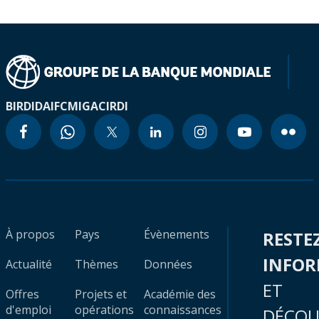
BIRD
IDA
IFC
MIGA
CIRDI
À propos
Pays
Évènements
RESTE
INFO
Actualité
Thèmes
Données
ET
Offres
Projets et
Académie des
d'emploi
opérations
connaissances
DÉCOU