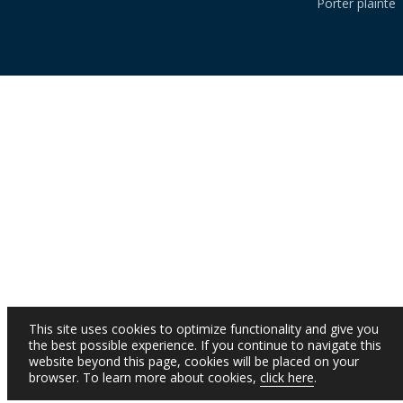
Porter plainte
This site uses cookies to optimize functionality and give you
the best possible experience. If you continue to navigate this
website beyond this page, cookies will be placed on your
browser. To learn more about cookies,
click here
.