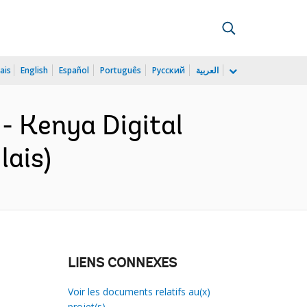
ais
English
Español
Português
Русский
العربية
- Kenya Digital
lais)
LIENS CONNEXES
Voir les documents relatifs au(x)
projet(s)