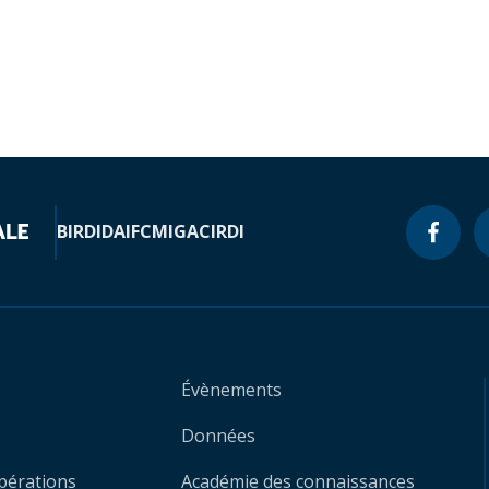
BIRD
IDA
IFC
MIGA
CIRDI
Évènements
Données
opérations
Académie des connaissances