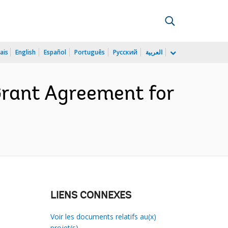
ais
English
Español
Português
Русский
العربية
rant Agreement for
LIENS CONNEXES
Voir les documents relatifs au(x)
projet(s)