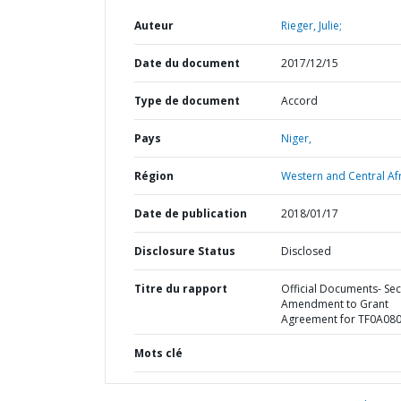
Auteur
Rieger, Julie;
Date du document
2017/12/15
Type de document
Accord
Pays
Niger,
Région
Western and Central Afr
Date de publication
2018/01/17
Disclosure Status
Disclosed
Titre du rapport
Official Documents- Se
Amendment to Grant
Agreement for TF0A08
Mots clé