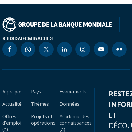
BIRD
IDA
IFC
MIGA
CIRDI
À propos
Pays
Évènements
RESTE
INFO
Actualité
Thèmes
Données
ET
Offres
Projets et
Académie des
d'emploi
opérations
connaissances
DÉCOU
(a)
(a)