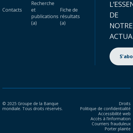
L’ESSE
Recherche
Contacts
et
Fiche de
DE
publications
résultats
(a)
(a)
NOTRE
ACTUA
S'ab
© 2025 Groupe de la Banque
Droits
mondiale. Tous droits réservés.
Politique de confidentialité
Accessibilité web
Accès à l’information
Courriers frauduleux
Porter plainte