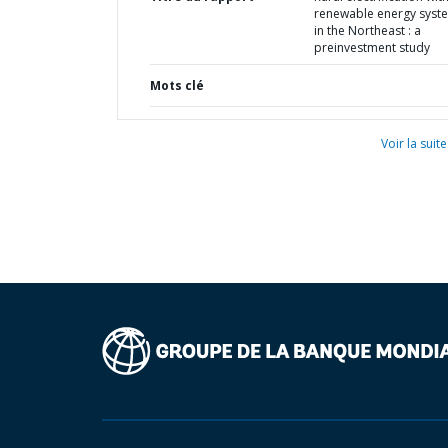
renewable energy syst
in the Northeast : a
preinvestment study
Mots clé
Voir la suite