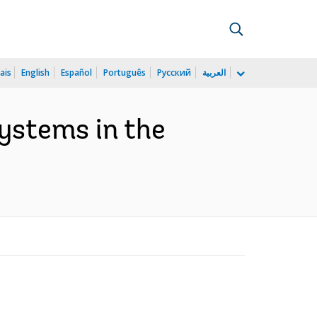
ais
English
Español
Português
Русский
العربية
systems in the