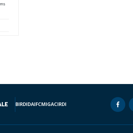
ems
BIRD
IDA
IFC
MIGA
CIRDI