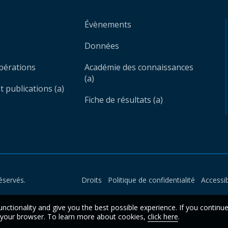
Évènements
Données
opérations
Académie des connaissances
(a)
 publications (a)
Fiche de résultats (a)
éservés.
Droits
Politique de confidentialité
Accessib
unctionality and give you the best possible experience. If you continu
n your browser. To learn more about cookies,
click here
.